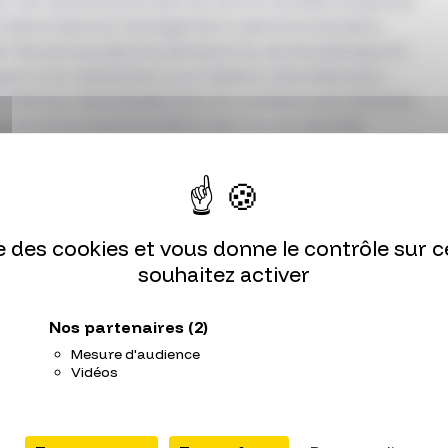
ieur de recherche au sein du centre de R&D corporate
t d’abord dans le management opérationnel de la
hef de service dans le domaine du photovoltaïque et
pport à la recherche il y a 1 dizaine d’années pour,
matériaux développés pour le nucléaire vers d’autres
icencing industriel (de la start up aux grands
erche fondamentale du CEA. Depuis 3 ans, Gilles Vériot
Institut de biologie Francois Jacob dont la mission est
s Départements de recherche sur l’ensemble du cycle
fs de propriété intellectuelle qui sont générés.
ise des cookies et vous donne le contrôle sur 
souhaitez activer
Nos partenaires
(2)
Mesure d'audience
Vidéos