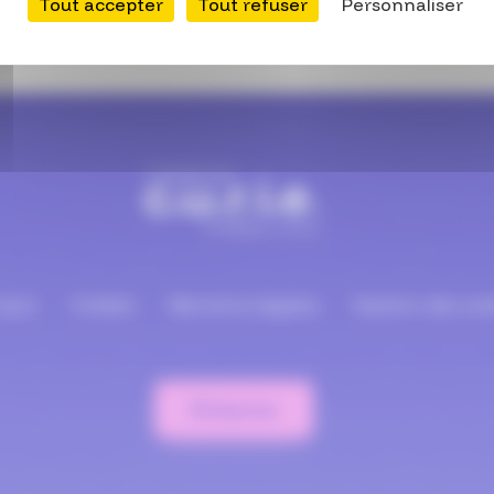
Tout accepter
Tout refuser
Personnaliser
tact
Crédits
Mentions légales
Gestion des coo
S'inscrire