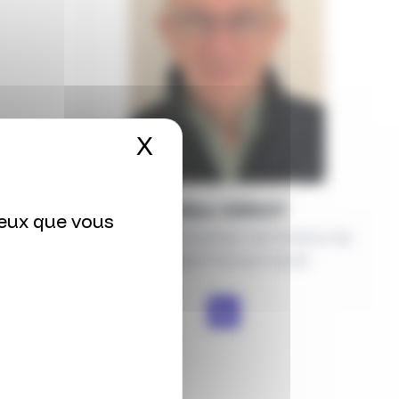
X
Masquer le bandeau
Gilles
VERIOT
ceux que vous
Adjoint au Directeur de l’Institut de
biologie François Jacob