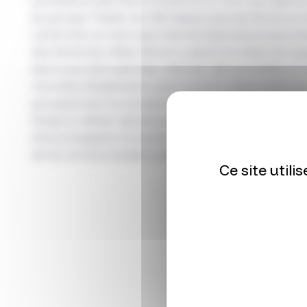
professionnelle dans l’industrie en tant qu’ingén
du groupe Thales. Au CEA depuis plus de 20 ans e
recherche, en tant que chef de laboratoire puis c
des batteries, Gilles Vériot a rejoint le milieu du su
dans une 1ière période, valoriser des procédés et 
marchés d’application puis comme responsable du l
groupes) pour le compte de la direction de la rech
dirige la cellule ‘’partenariat et valorisation’’ de l’
d’accompagner en proximité les chercheurs de se
de de vie leurs projets, jusqu’à l’exploitation d’acti
Ce site util