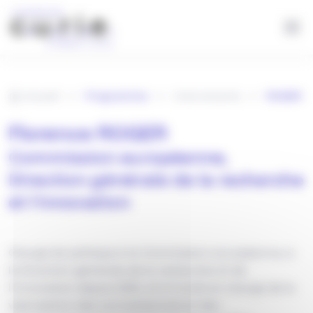
Panneau de gestion des cookies
Aller au contenu principal
Accueil
Programme
Intervenants
ROGER
Florence ROGER
Commission européenne,
Direction générale de la recherche
et l'innovation
Chargé de politique à la Commission européenne, à
la Direction générale de la recherche et de
l'innovation depuis 2021, et à l'unité en charge de la
valorisation des connaissances et des