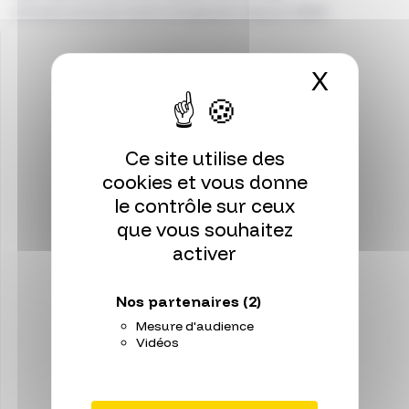
infrastructures technologiques depuis 2024.
X
Masqu
Ce site utilise des
cookies et vous donne
le contrôle sur ceux
que vous souhaitez
activer
Nos partenaires
(2)
Mesure d'audience
Vidéos
Florence
ROGER
Policy Officer