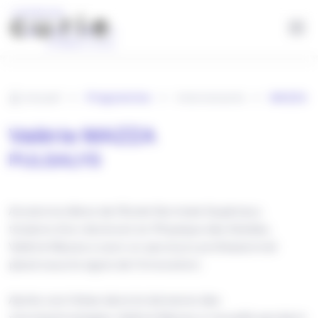
Panneau de gestion des cookies
Aller au contenu principal
Accueil
Programme
Intervenants
MAZZA
Valérie MAZZA
PULSALYS
Ancienne élève de l’Ecole Normale Supérieur,
titulaire d’un doctorat en Physique des Solides,
Valérie Mazza a suivi un parcours professionnel
placé sous le signe de l’innovation.
Après une thèse dans le domaine des
nanotechnologies, Valérie Mazza a travaillé pendant