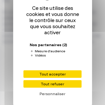
RSE.
Ce site utilise des
En octobre 2024 Valérie Mazza a été nommée à la
cookies et vous donne
présidence de la SATT PULSALYS, forte de son
le contrôle sur ceux
parcours hybride qui fait écho aux enjeux de cette
que vous souhaitez
structure située au carrefour entre la recherche
activer
académique du site de Lyon Saint-Etienne, le monde
socioéconomique et les collectivités territoriales.
Nos partenaires
(2)
Mesure d'audience
Vidéos
Tout accepter
Tout refuser
Personnaliser