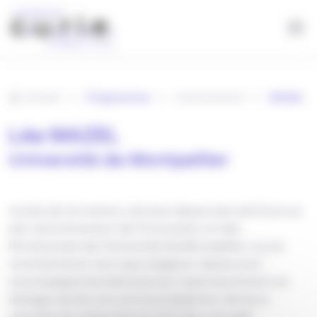
Panneau de gestion des cookies
Aller au contenu principal
Accueil
Programme
Intervenants
MAZEL
Léa MAZEL
Université de Montpellier
Juriste de formation, j'évolue depuis plus de 8 ans au
sein de la Direction de l'Innovation et des
Partenariats de l'Université de Montpellier, où j'ai
commencé en tant que stagiaire. Après avoir
accompagné les laboratoires, majoritairement en
biologie-santé, à la contractualisation de leurs
activités de recherche en tant que chargée