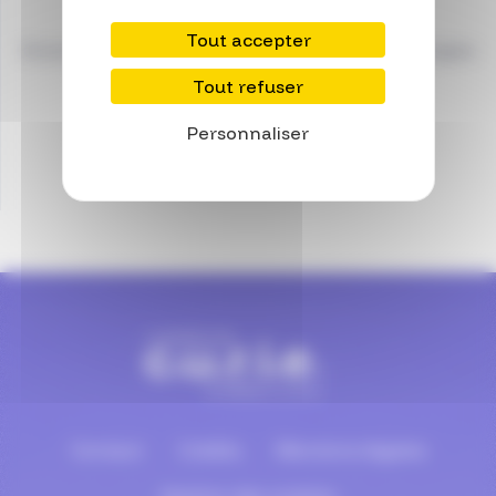
Cyrille
CHAPON
Tout accepter
Directeur de la Direction Transfert de Technologies
Tout refuser
Personnaliser
Pied de page
Contact
Crédits
Mentions légales
Gestion des cookies