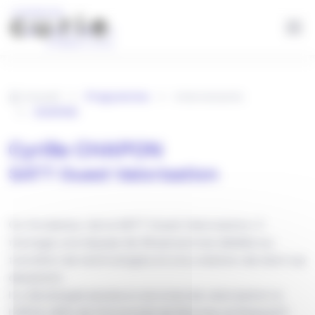
Panneau de gestion des cookies
Aller au contenu principal
Accueil
Programme
Intervenants
CHAPON
Cyrille CHAPON
SATT Ouest Valorisation
Co-fondateur de la SATT Ouest Valorisation. Il
manage une équipe de 26 personnes dédiée au
transfert de technologies et à la création de start-up
deeptech.
Il a développé plusieurs services de valorisation à
l’URCA, SAIC de l’Université de Rennes, le Dispositif