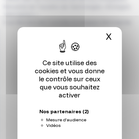
Mutualisé de Transfert de Technologies « Bretagne
Valorisation ».
Il est Membre de 2 comités stratégique d’entreprise.
X
Masqu
Ce site utilise des
cookies et vous donne
le contrôle sur ceux
que vous souhaitez
activer
Nos partenaires
(2)
Mesure d'audience
Vidéos